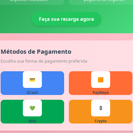
Faça sua recarga agora
Métodos de Pagamento
Escolha sua forma de pagamento preferida
💳
🟧
GCash
PayMaya
💚
₿
BDO
Crypto