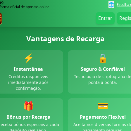
99
🌐
Escolha 
forma oficial de apostas online
Entrar
Regis
Vantagens de Recarga
⚡
🔒
Instantânea
Seguro & Confiável
Créditos disponíveis
Tecnologia de criptografia d
imediatamente após
ponta a ponta.
confirmação.
🎁
💳
Bônus por Recarga
Pagamento Flexível
eceba bônus especiais a cada
Aceitamos diversas formas d
depósito realizado.
pagamento seguras.