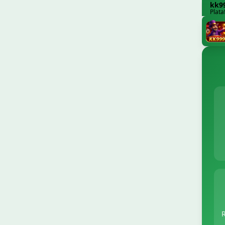
kk9
Plata
R