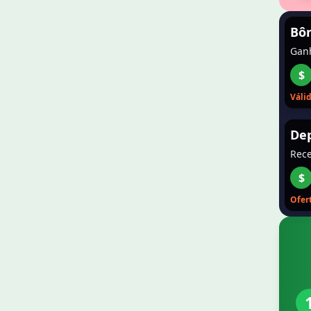
Bôn
Ganh
$
Váli
Dep
Rece
$
Ofer