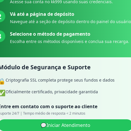
Acesse sua conta no kk999 usando suas credenciais.
Vá até a página de depósito
2
Navegue até a seção de depósito dentro do painel do usuário
Selecione o método de pagamento
3
Escolha entre os métodos disponíveis e conclua sua recarga.
Módulo de Segurança e Suporte
🔒
Criptografia SSL completa protege seus fundos e dados
✅
Oficialmente certificado, privacidade garantida
Entre em contato com o suporte ao cliente
uporte 24/7 | Tempo médio de resposta < 2 minutos
💬
Iniciar Atendimento