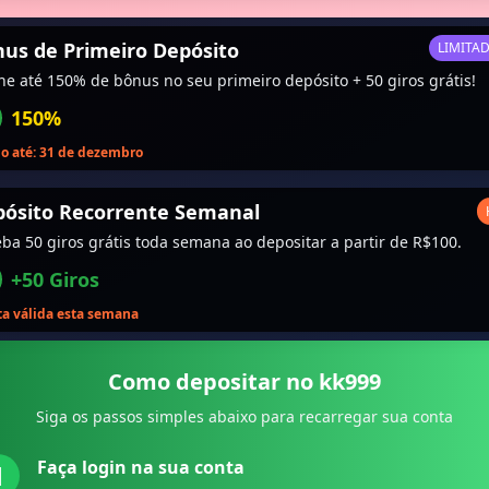
us de Primeiro Depósito
LIMITA
e até 150% de bônus no seu primeiro depósito + 50 giros grátis!
150%
do até: 31 de dezembro
ósito Recorrente Semanal
ba 50 giros grátis toda semana ao depositar a partir de R$100.
+50 Giros
ta válida esta semana
Como depositar no kk999
Siga os passos simples abaixo para recarregar sua conta
Faça login na sua conta
1