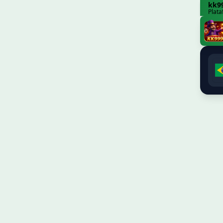
kk9
Plata