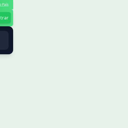
o País
trar