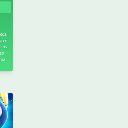
cos,
ca e
icos.
rso
uma