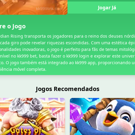
Jogar Já
re o Jogo
dian Rising transporta os jogadores para o reino dos deuses nórdi
cada giro pode revelar riquezas escondidas. Com uma estética épi
onalidades inovadoras, o jogo é perfeito para fãs de temas mitológ
nível no kk999 bet, basta fazer o kk999 login e explorar este unive
o. O jogo também está integrado ao kk999 app, proporcionando 
iência móvel completa.
Jogos Recomendados