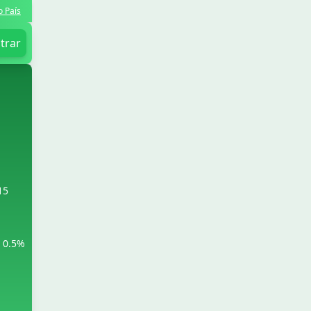
o País
trar
15
 0.5%